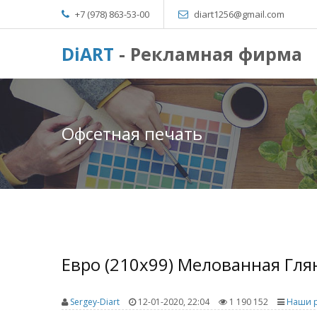
+7 (978) 863-53-00
diart1256@gmail.com
DiART
- Рекламная фирма
Офсетная печать
Евро (210x99) Мелованная Глян
Sergey-Diart
12-01-2020, 22:04
1 190 152
Наши 