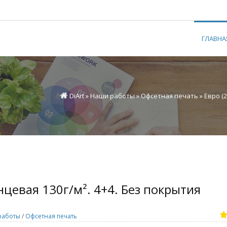
ГЛАВНА
DiArt
»
Наши работы
»
Офсетная печать
» Евро (
цевая 130г/м². 4+4. Без покрытия
работы
/
Офсетная печать