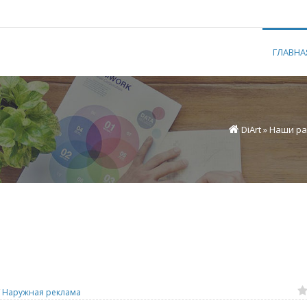
ГЛАВНА
DiArt
»
Наши р
/
Наружная реклама