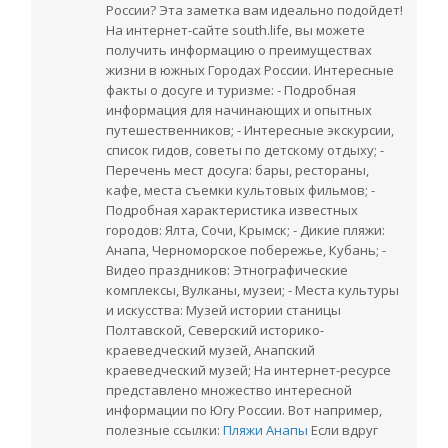
России? Эта заметка вам идеально подойдет!
На интернет-сайте south.life, вы можете
получить информацию о преимуществах
жизни в южных Городах России. Интересные
факты о досуге и туризме: - Подробная
информация для начинающих и опытных
путешественников; - Интересные экскурсии,
список гидов, советы по детскому отдыху; -
Перечень мест досуга: бары, рестораны,
кафе, места съемки культовых фильмов; -
Подробная характеристика известных
городов: Ялта, Сочи, Крымск; - Дикие пляжи:
Анапа, Черноморское побережье, Кубань; -
Видео праздников: Этнографические
комплексы, Вулканы, музеи; - Места культуры
и искусства: Музей истории станицы
Полтавской, Северский историко-
краеведческий музей, Анапский
краеведческий музей; На интернет-ресурсе
представлено множество интересной
информации по Югу России. Вот например,
полезные ссылки:
Пляжи Анапы
Если вдруг