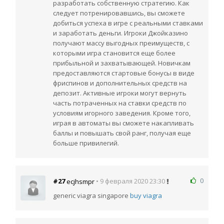
разработать собственную стратегию. Как
следует потренировавшись, вы сможете
добиться успеха в игре с реальными ставками
и заработать деньги. Игроки Джойказино
получают массу выгодных преимуществ, с
которыми игра становится еще более
прибыльной и захватывающей. Новичкам
предоставляются стартовые бонусы в виде
фриспинов и дополнительных средств на
депозит. Активные игроки могут вернуть
часть потраченных на ставки средств по
условиям игорного заведения. Кроме того,
играя в автоматы вы сможете накапливать
баллы и повышать свой ранг, получая еще
больше привилегий.
0
#27
• 9 февраля 2020 23:30
ecjhsmpr
generic viagra singapore
buy viagra