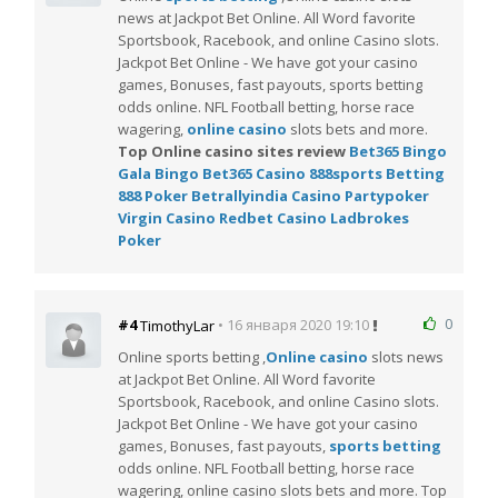
news at Jackpot Bet Online. All Word favorite
Sportsbook, Racebook, and online Casino slots.
Jackpot Bet Online - We have got your casino
games, Bonuses, fast payouts, sports betting
odds online. NFL Football betting, horse race
wagering,
online casino
slots bets and more.
Top Online casino sites review
Bet365 Bingo
Gala Bingo
Bet365 Casino
888sports Betting
888 Poker
Betrallyindia Casino
Partypoker
Virgin Casino
Redbet Casino
Ladbrokes
Poker
0
#4
• 16 января 2020 19:10
TimothyLar
Online sports betting ,
Online casino
slots news
at Jackpot Bet Online. All Word favorite
Sportsbook, Racebook, and online Casino slots.
Jackpot Bet Online - We have got your casino
games, Bonuses, fast payouts,
sports betting
odds online. NFL Football betting, horse race
wagering, online casino slots bets and more. Top