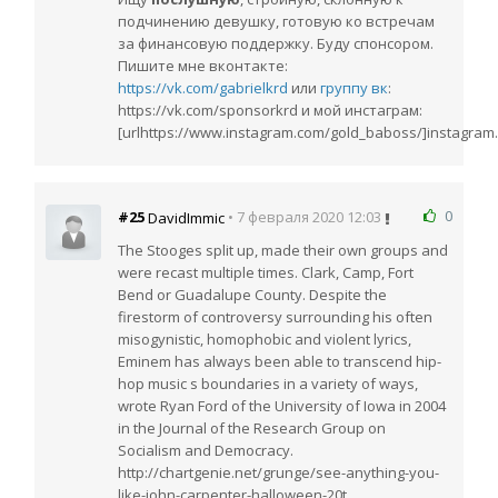
подчинению девушку, готовую ко встречам
за финансовую поддержку. Буду спонсором.
Пишите мне вконтакте:
https://vk.com/gabrielkrd
или
группу вк
:
https://vk.com/sponsorkrd и мой инстаграм:
[urlhttps://www.instagram.com/gold_baboss/]instagram
0
#25
• 7 февраля 2020 12:03
DavidImmic
The Stooges split up, made their own groups and
were recast multiple times. Clark, Camp, Fort
Bend or Guadalupe County. Despite the
firestorm of controversy surrounding his often
misogynistic, homophobic and violent lyrics,
Eminem has always been able to transcend hip-
hop music s boundaries in a variety of ways,
wrote Ryan Ford of the University of Iowa in 2004
in the Journal of the Research Group on
Socialism and Democracy.
http://chartgenie.net/grunge/see-anything-you-
like-john-carpenter-halloween-20t