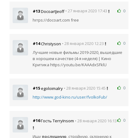
0
#13
• 27 января 2020 17:43
DocoartJeoff
hrrps://docoart.com free
0
#14
• 28 января 2020 12:23
Christyson
Лучшие новые фильмы 2019-2020, вышедшие
в хорошем качестве (4-я неделя) | Кино
Критика https://youtu.be/KAAAdxSFklU
0
#15
• 28 января 2020 15:45
egoloimalry
http://www.god-kino.ru/user/fvolkoFub/
0
#16
Гость TerryInsom
• 28 января 2020 16:13
Ищу
послушную
, стройную, склонную к