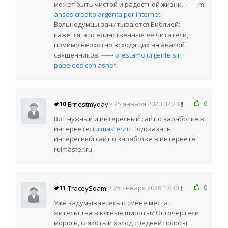
может быть чистой и радостной жизни. ------
mi
anses credito argenta por internet
Вольнодумцы зачитываются Библией:
кажется, это единственные ее читатели,
помимо неохотно всходящих на аналой
священников. ------
prestamo urgente sin
papeleos con asnef
0
#10
• 25 января 2020 02:23
Ernestmyday
Вот нужный и интересный сайт о заработке в
интернете:
ruimaster.ru
Подсказать
интересный сайт о заработке в интернете:
ruimaster.ru
0
#11
• 25 января 2020 17:30
TraceySoami
Уже задумываетесь о смене места
жительства в южные широты? Осточертели
морось, слякоть и холод средней полосы