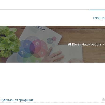
ГЛАВНА
DiArt
»
Наши работы
/
Сувенирная продукция